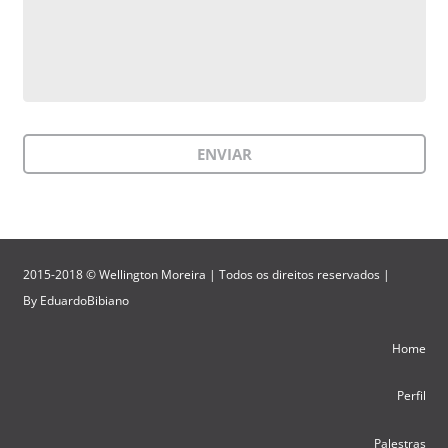
2015-2018 © Wellington Moreira | Todos os direitos reservados |
By
EduardoBibiano
Home
Perfil
Palestras