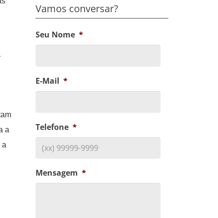
as
Vamos conversar?
Seu Nome
*
r
E-Mail
*
tam
Telefone
*
a a
 a
Mensagem
*