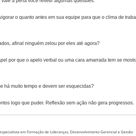
 vale a pena você refletir algumas questões:
igorar o quanto antes em sua equipe para que o clima de traba
dos, afinal ninguém zelou por eles até agora?
papel por que o apelo verbal ou uma cara amarrada tem se most
ime há muito tempo e devem ser esquecidas?
ontos logo que puder. Reflexão sem ação não gera progressos.
 especialista em Formação de Lideranças, Desenvolvimento Gerencial e Gestão