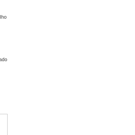
lho
rado