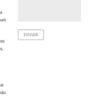
a
nhum
dos
s,
al
 não