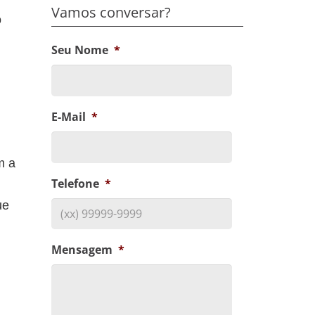
Vamos conversar?
o
Seu Nome
*
E-Mail
*
m a
Telefone
*
ue
Mensagem
*