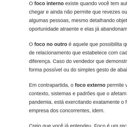
O
foco interno
existe quando você tem aut
chegar e ainda não permite que revezes ou 
algumas pessoas, mesmo detalhando objeti
oportunidade atraente e elas já abandonam
O
foco no outro
é aquele que possibilita q
de relacionamento que estabelece com cada
diferença. Caso do vendedor que demonstr
forma possível ou do simples gesto de ab
Em contrapartida, o
foco externo
permite 
contexto, sistemas e padrões que o afeta
pandemia, está exercitando exatamente o f
empresa dos concorrentes, idem.
Creio que você já entendeu. Foco é um re