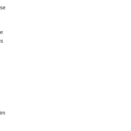
sse
se
is
fim