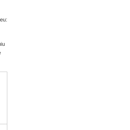
eu:
uiu
e