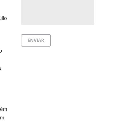
ilo
o
a
uém
um