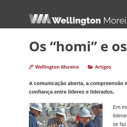
Os “homi” e os
Wellington Moreira
Artigos
A comunicação aberta, a compreensão e
confiança entre líderes e liderados.
Em mu
lider
se fa