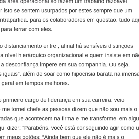
 da área operacional
só fazem um trabalho razoável
r isto se sentem usurpados por estes sempre que um
trapartida, para os colaboradores em questão, tudo aqu
para ferrar com eles.
 distanciamento entre , afinal há sensíveis distinções
a nível hierárquico organizacional e quem insiste em nã
e a desconfiança impere em sua companhia. Ou seja,
 iguais”, além de soar como hipocrisia barata na imens
a geral em tempos melhores.
rimeiro cargo de liderança em sua carreira, veio
 me tornei chefe as pessoas dizem que não sou mais o
rradas que acontecem na firma e me transformei em alg
gui dizer: “Parabéns, você está conseguindo agir como 
com meus botões: “Ainda bem que ele não é mais o