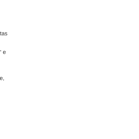
tas
” e
e,