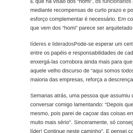
É que na visão dos “homi”, os
funcionários
mediante recompensas de curto prazo e po
esforço complementar é necessário. Em con
que vem dos “homi” parece ser arquitetado 
líderes e liderados
Pode-se esperar um certo
entre os papéis e responsabilidades de cad
enxergá-las corrobora ainda mais para qu
aquele velho discurso de “aqui somos todos
maioria das empresas, reforça a descrenç
Semanas atrás, uma pessoa que assumiu o p
conversar comigo lamentando: “Depois que
mesmo, pois parei de caçoar das coisas e
muito mais sério”. Sinceramente, só conse
líder! Continue neste caminho”. E pensei 