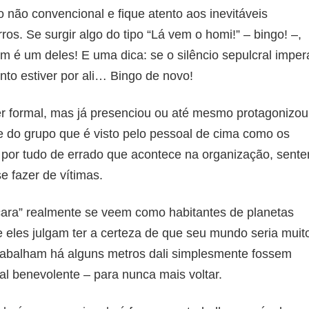
o não convencional e fique atento aos inevitáveis
ros. Se surgir algo do tipo “Lá vem o homi!” – bingo! –,
 é um deles! E uma dica: se o silêncio sepulcral imper
to estiver por ali… Bingo de novo!
r formal, mas já presenciou ou até mesmo protagonizou
te do grupo que é visto pelo pessoal de cima como os
a por tudo de errado que acontece na organização, sent
e fazer de vítimas.
 “cara” realmente se veem como habitantes de planetas
eles julgam ter a certeza de que seu mundo seria muit
 trabalham há alguns metros dali simplesmente fossem
al benevolente – para nunca mais voltar.