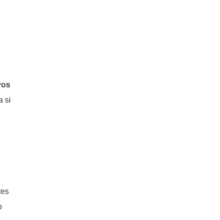
vos
 si
tes
o