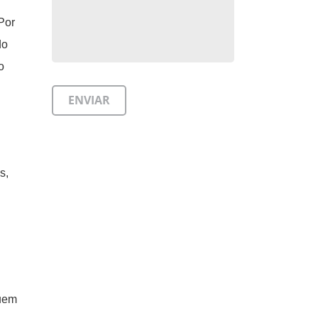
 Por
do
o
s,
quem