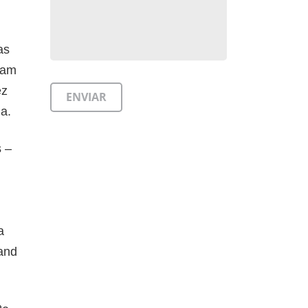
as
tam
ez
a.
 –
a
and