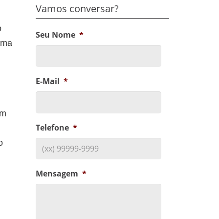
Vamos conversar?
o
Seu Nome
*
 uma
E-Mail
*
om
Telefone
*
o
Mensagem
*