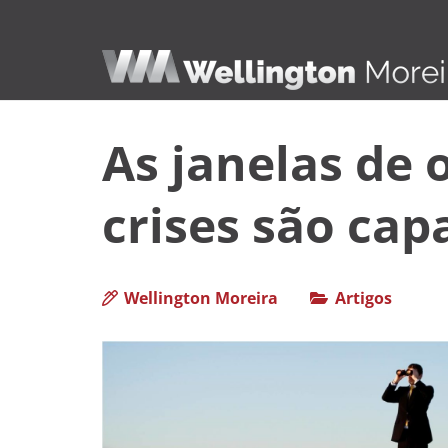
As janelas de
crises são cap
Wellington Moreira
Artigos