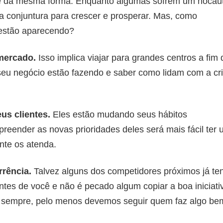
se da mesma forma. Enquanto algumas sofrem um nocau
va conjuntura para crescer e prosperar. Mas, como
 estão aparecendo?
 mercado.
Isso implica viajar para grandes centros a fim 
eu negócio estão fazendo e saber como lidam com a cr
us clientes.
Eles estão mudando seus hábitos
eender as novas prioridades deles será mais fácil ter
ente os atenda.
rência.
Talvez alguns dos competidores próximos já te
es de você e não é pecado algum copiar a boa iniciati
ente sempre, pelo menos devemos seguir quem faz algo be