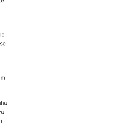
te
de
ise
 um
nha
va
m